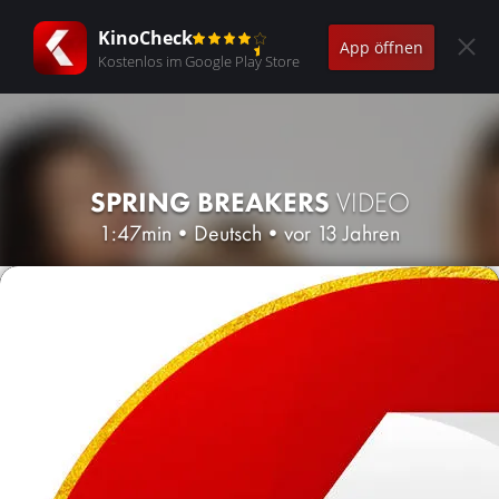
KinoCheck
App öffnen
Kostenlos im Google Play Store
SPRING BREAKERS
VIDEO
1:47min
•
Deutsch
•
vor 13 Jahren