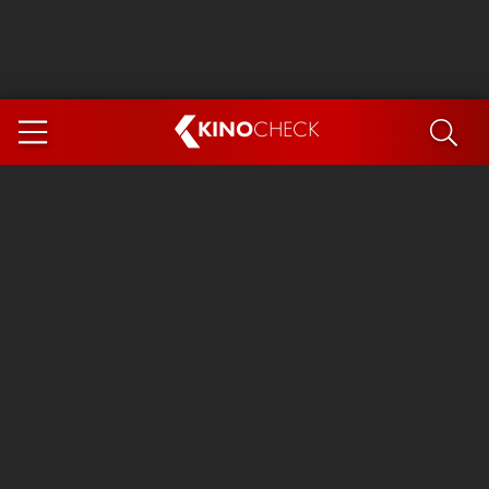
KINO
CHECK
App
DEMNÄCHST IM KINO
Steckerlfischfiasko
The Invite
Ice Cream Man
Das Ende der Sterne
Exit 8
You, Me & Italy