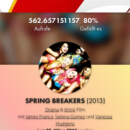
562.657
151
157
80%
Aufrufe
Gefällt es
SPRING BREAKERS
(2013)
Drama
&
Krimi
Film
mit
James Franco
,
Selena Gomez
und
Vanessa
Hudgens