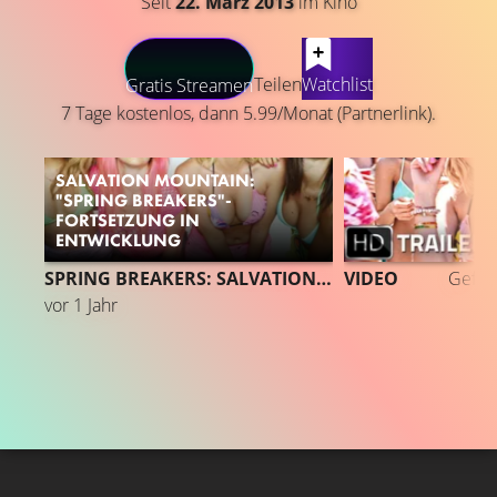
Seit
22. März 2013
im Kino
LATEST CONTENT
Teilen
Watchlist
Gratis Streamen
7 Tage kostenlos, dann 5.99/Monat (Partnerlink).
SALVATION MOUNTAIN:
"SPRING BREAKERS"-
FORTSETZUNG IN
ENTWICKLUNG
SPRING BREAKERS: SALVATION MOUNTAIN
VIDEO
Gefäll
vor 1 Jahr