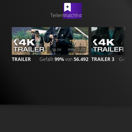
LATEST CONTENT
Teilen
Watchlist
56.5K
99%
2:27
TRAILER
Gefällt
99%
von
56.492
TRAILER 3
Gefäll