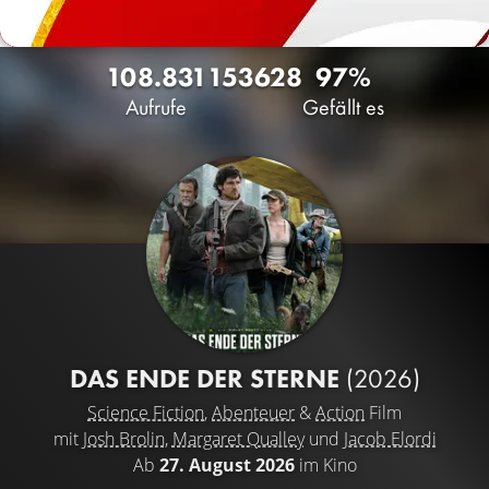
108.831
153
628
97%
Aufrufe
Gefällt es
DAS ENDE DER STERNE
(2026)
Science Fiction
,
Abenteuer
&
Action
Film
mit
Josh Brolin
,
Margaret Qualley
und
Jacob Elordi
Ab
27. August 2026
im Kino