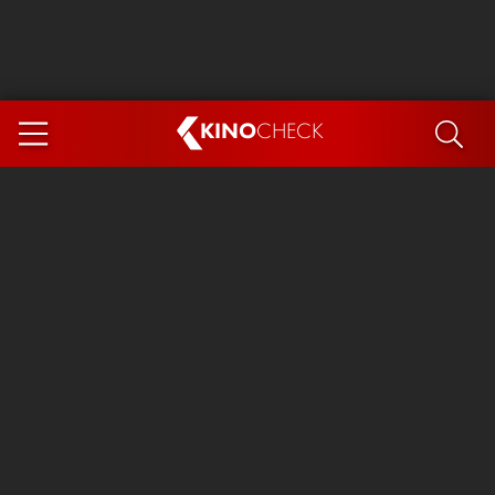
KINO
CHECK
App
DEMNÄCHST IM KINO
Steckerlfischfiasko
Ice Cream Man
Das Ende der Sterne
Exit 8
You, Me & Italy
Marsupilami