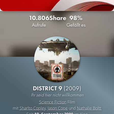
10.806
Share
98%
Aufrufe
Gefällt es
DISTRICT 9
(2009)
Ihr seid hier nicht willkommen
Science Fiction
Film
mit
Sharlto Copley
,
Jason Cope
und
Nathalie Boltt