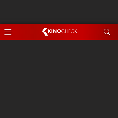
KINO
CHECK
App
DEMNÄCHST IM KINO
Steckerlfischfiasko
Ice Cream Man
Das Ende der Sterne
Exit 8
You, Me & Italy
Marsupilami