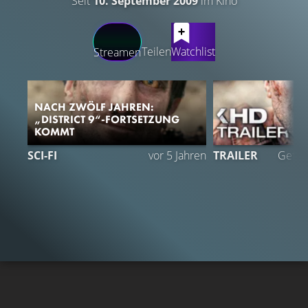
Seit
10. September 2009
im Kino
LATEST CONTENT
Teilen
Watchlist
Streamen
NACH ZWÖLF JAHREN:
„DISTRICT 9“-FORTSETZUNG
KOMMT
SCI-FI
vor 5 Jahren
TRAILER
Gefäll