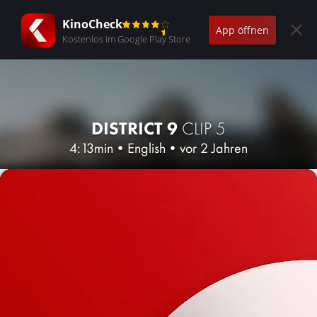
KinoCheck
App öffnen
Kostenlos im Google Play Store
DISTRICT 9
CLIP 5
4:13min
•
English
•
vor 2 Jahren