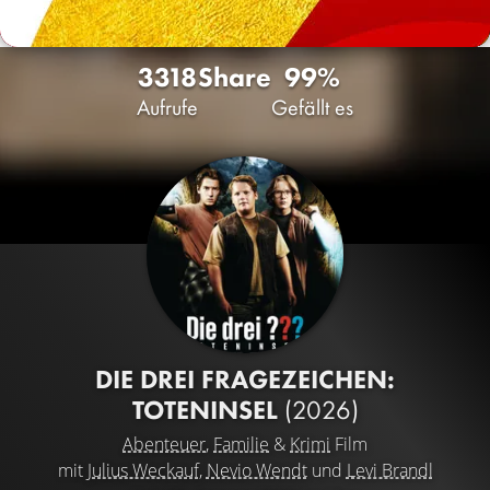
3318
Share
99%
Aufrufe
Gefällt es
DIE DREI FRAGEZEICHEN:
TOTENINSEL
(2026)
Abenteuer
,
Familie
&
Krimi
Film
mit
Julius Weckauf
,
Nevio Wendt
und
Levi Brandl