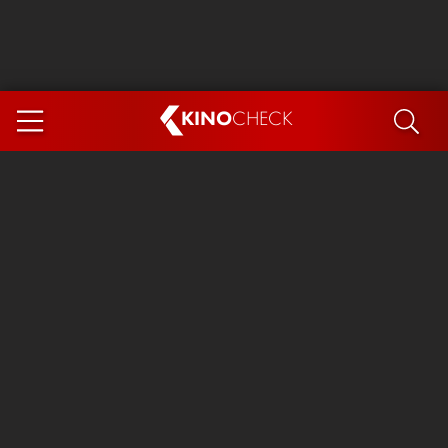
KINO
CHECK
App
DEMNÄCHST IM KINO
Steckerlfischfiasko
Ice Cream Man
Das Ende der Sterne
Exit 8
You, Me & Italy
Marsupilami