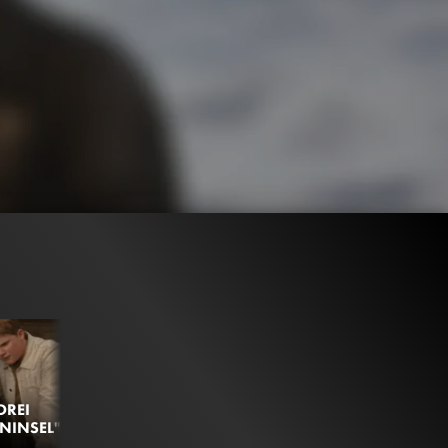
DREI
NINSEL"
223.8K
98%
1:46