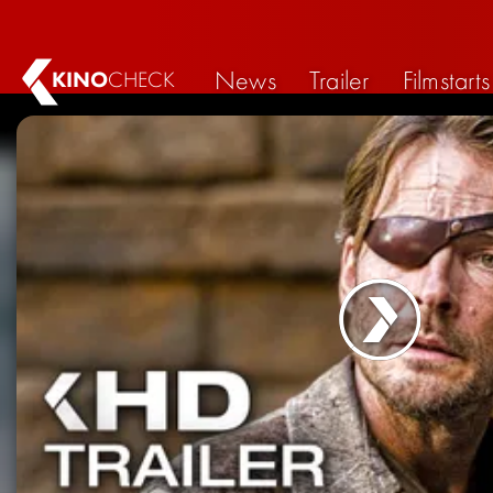
News
Trailer
Filmstarts
KINO
CHECK