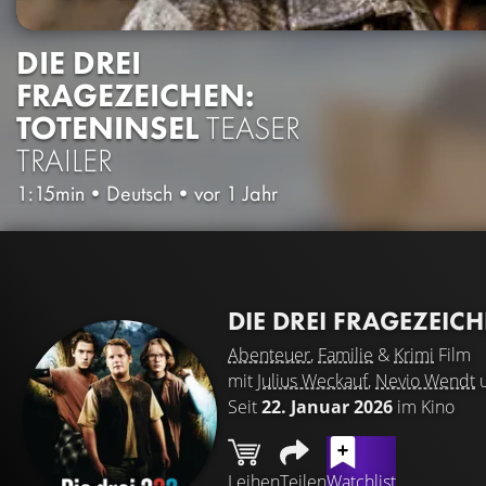
DIE DREI
FRAGEZEICHEN:
TOTENINSEL
TEASER
TRAILER
1:15min
•
Deutsch
•
vor 1 Jahr
DIE DREI FRAGEZEIC
Abenteuer
,
Familie
&
Krimi
Film
mit
Julius Weckauf
,
Nevio Wendt
Seit
22. Januar 2026
im Kino
Leihen
Teilen
Watchlist