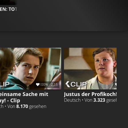
DIE DREI FRAGEZEICHEN: TOTENINSEL
TRAILER
Gefällt
98%
von
223.760
CLIP & TR
Gefällt
95
100%
2:15
95%
insame Sache mit
Justus der Profikoch! - Cl
y! - Clip
Deutsch • Von
3.323
gesehen
ch • Von
8.170
gesehen