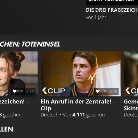
vor 1 Jahr
ICHEN: TOTENINSEL
99%
2:22
95%
2:26
zeichen! -
Ein Anruf in der Zentrale! -
Geme
Clip
Skinn
3
gesehen
Deutsch • Von
4.111
gesehen
Deuts
LLEN