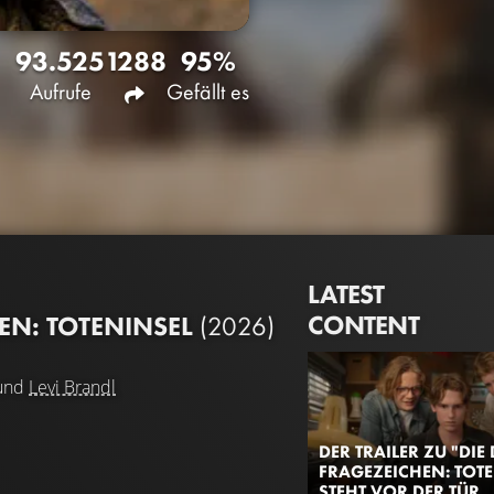
93.525
1288
95%
Aufrufe
Gefällt es
LATEST
CONTENT
HEN: TOTENINSEL
(2026)
und
Levi Brandl
DER TRAILER ZU "DIE 
FRAGEZEICHEN: TOTE
STEHT VOR DER TÜR