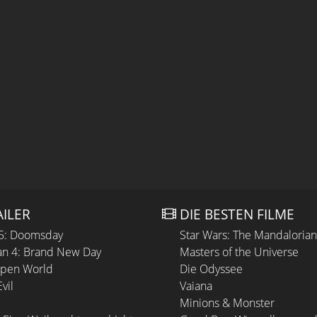
AILER
DIE BESTEN FILME
 5: Doomsday
Star Wars: The Mandaloria
n 4: Brand New Day
Masters of the Universe
Open World
Die Odyssee
vil
Vaiana
Minions & Monster