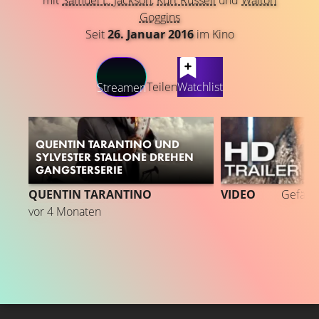
mit
Samuel L. Jackson
,
Kurt Russell
und
Walton
Goggins
Seit
26. Januar 2016
im Kino
LATEST CONTENT
Teilen
Watchlist
Streamen
QUENTIN TARANTINO UND
SYLVESTER STALLONE DREHEN
GANGSTERSERIE
1
QUENTIN TARANTINO
VIDEO
Gefällt
vor 4 Monaten