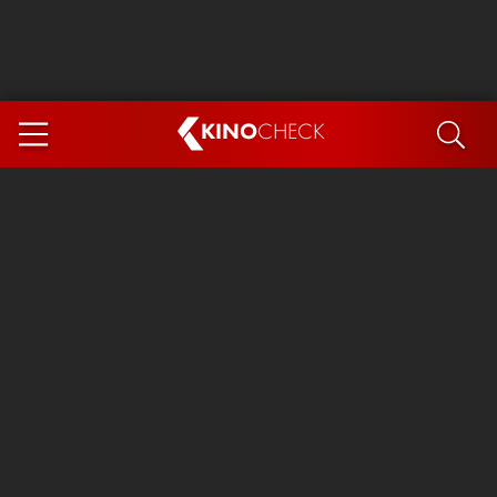
KINO
CHECK
App
DEMNÄCHST IM KINO
Steckerlfischfiasko
Ice Cream Man
Das Ende der Sterne
Exit 8
You, Me & Italy
Marsupilami