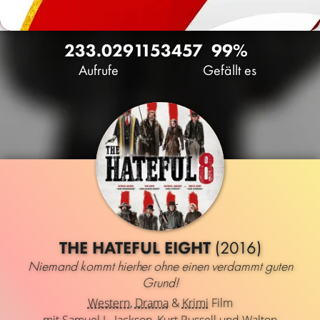
233.029
115
3457
99%
Aufrufe
Gefällt es
THE HATEFUL EIGHT
(2016)
Niemand kommt hierher ohne einen verdammt guten
Grund!
Western
,
Drama
&
Krimi
Film