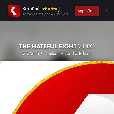
KinoCheck
App öffnen
Kostenlos im Google Play Store
THE HATEFUL EIGHT
VIDEO
2:26min
•
Deutsch
•
vor 10 Jahren