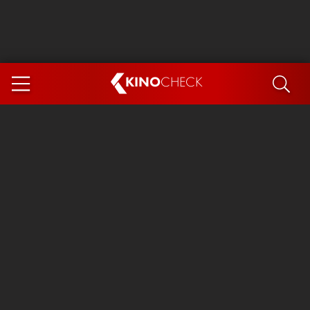
KINO
CHECK
App
DEMNÄCHST IM KINO
Steckerlfischfiasko
Ice Cream Man
Das Ende der Sterne
Exit 8
You, Me & Italy
Marsupilami