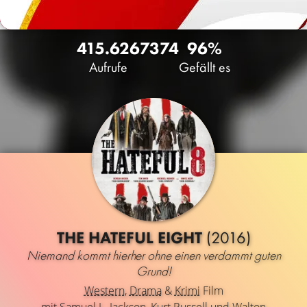
415.626
73
74
96%
Aufrufe
Gefällt es
THE HATEFUL EIGHT
(2016)
Niemand kommt hierher ohne einen verdammt guten
Grund!
Western
,
Drama
&
Krimi
Film