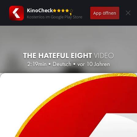
KinoCheck
App öffnen
Kostenlos im Google Play Store
THE HATEFUL EIGHT
VIDEO
2:19min
•
Deutsch
•
vor 10 Jahren