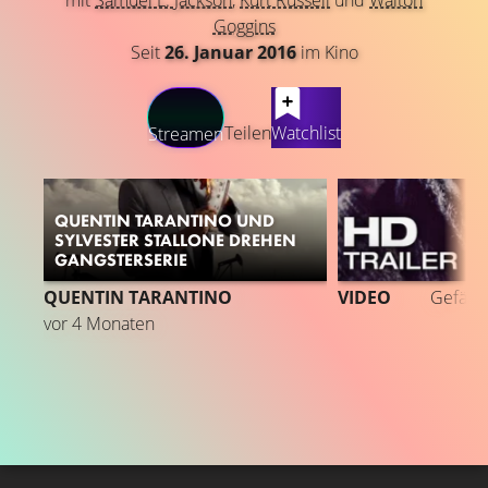
mit
Samuel L. Jackson
,
Kurt Russell
und
Walton
Goggins
Seit
26. Januar 2016
im Kino
LATEST CONTENT
Teilen
Watchlist
Streamen
QUENTIN TARANTINO UND
SYLVESTER STALLONE DREHEN
GANGSTERSERIE
2
QUENTIN TARANTINO
VIDEO
Gefällt
vor 4 Monaten