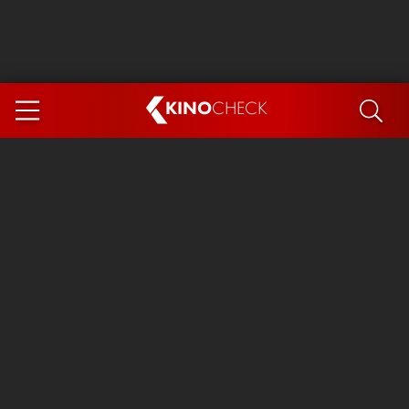
KINO
CHECK
App
DEMNÄCHST IM KINO
Steckerlfischfiasko
Ice Cream Man
Das Ende der Sterne
Exit 8
You, Me & Italy
Marsupilami