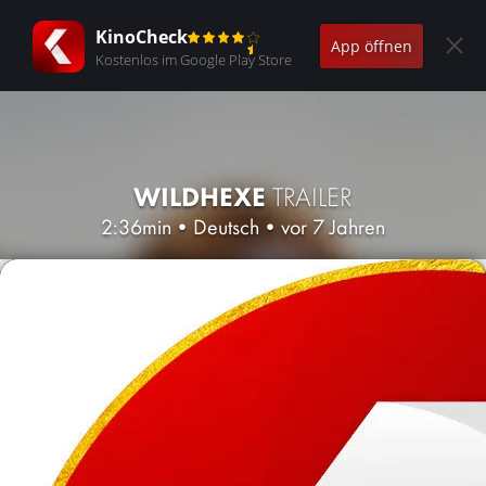
KinoCheck
App öffnen
Kostenlos im Google Play Store
WILDHEXE
TRAILER
2:36min
•
Deutsch
•
vor 7 Jahren