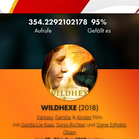
354.229
210
2178
95%
Aufrufe
Gefällt es
WILDHEXE
(2018)
Fantasy
,
Familie
&
Kinder
Film
mit
Gerda Lie Kaas
,
Sonja Richter
und
Signe Egholm
Olsen