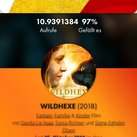
10.939
13
84
97%
Aufrufe
Gefällt es
WILDHEXE
(2018)
Fantasy
,
Familie
&
Kinder
Film
mit
Gerda Lie Kaas
,
Sonja Richter
und
Signe Egholm
Olsen