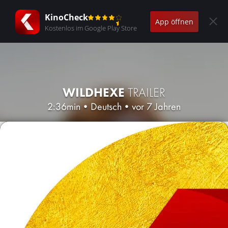
KinoCheck
App öffnen
Kostenlos im Google Play Store
WILDHEXE
TRAILER
2:36min
•
Deutsch
•
vor 7 Jahren