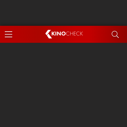
KINO
CHECK
App
DEMNÄCHST IM KINO
Steckerlfischfiasko
Ice Cream Man
Das Ende der Sterne
Exit 8
You, Me & Italy
Marsupilami