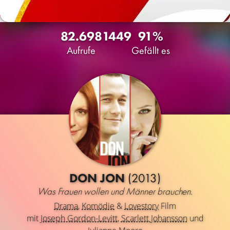
82.698
14
49
91%
Aufrufe
Gefällt es
DON JON
(2013)
Was Frauen wollen und Männer brauchen.
Drama
,
Komödie
&
Lovestory
Film
mit
Joseph Gordon-Levitt
,
Scarlett Johansson
und