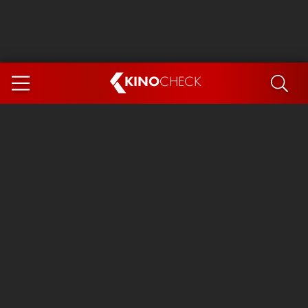
KINO
CHECK
App
DEMNÄCHST IM KINO
Steckerlfischfiasko
The Invite
Ice Cream Man
Das Ende der Sterne
Exit 8
You, Me & Italy