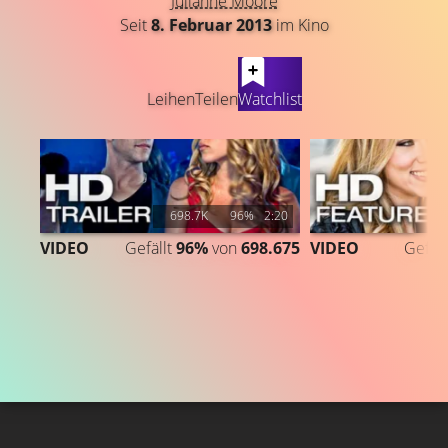
Julianne Moore
Seit
8. Februar 2013
im Kino
LATEST CONTENT
Leihen
Teilen
Watchlist
698.7K
96%
2:20
VIDEO
Gefällt
96%
von
698.675
VIDEO
Gefäll