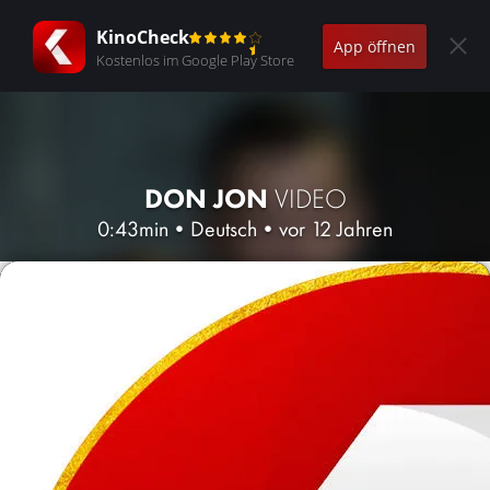
KinoCheck
App öffnen
Kostenlos im Google Play Store
DON JON
VIDEO
0:43min
•
Deutsch
•
vor 12 Jahren