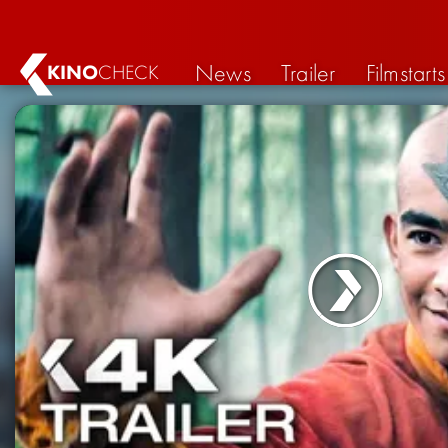
News
Trailer
Filmstarts
KINO
CHECK