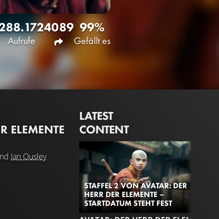
288.172
4089
99%
Aufrufe
Gefällt es
LATEST
CONTENT
ER ELEMENTE
nd
Ian Ousley
STAFFEL 2 VON AVATAR: DER
HERR DER ELEMENTE –
STARTDATUM STEHT FEST