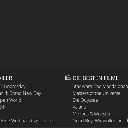
AILER
DIE BESTEN FILME
 5: Doomsday
Star Wars: The Mandaloria
n 4: Brand New Day
Masters of the Universe
Open World
Die Odyssee
vil
Vaiana
Minions & Monster
 Eine Weihnachtsgeschichte
Good Boy: Wir wollen nur d