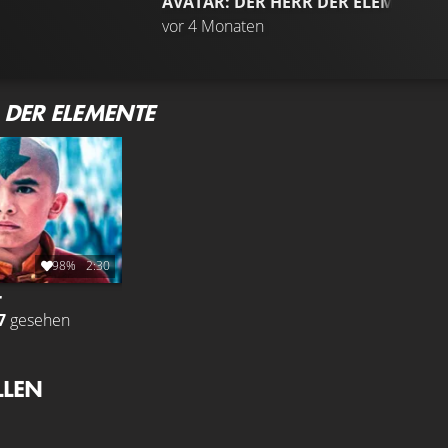
AVATAR: DER HERR DER ELEMENTE
T
vor 4 Monaten
 DER ELEMENTE
98%
2:30
r
7
gesehen
LLEN