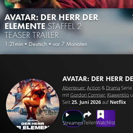
AVATAR: DER HERR DER
ELEMENTE
STAFFEL 2
TEASER TRAILER
1:21min
•
Deutsch
•
vor 7 Monaten
AVATAR: DER HERR D
Abenteuer
,
Action
&
Drama
Serie
mit
Gordon Cormier
,
Kiawentiio
u
Seit
25. Juni 2026
auf
Netflix
Teilen
Watchlist
Streamen