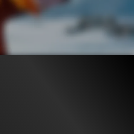
153.2K
99%
2:11
118.3K