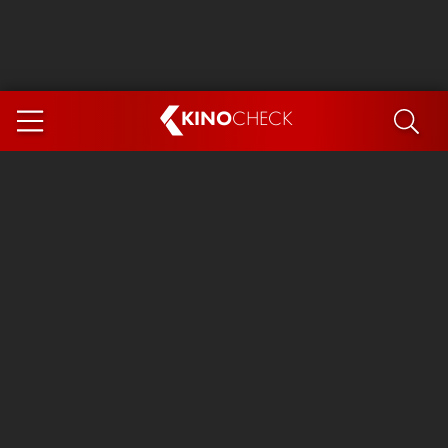
KINO
CHECK
App
DEMNÄCHST IM KINO
Steckerlfischfiasko
Ice Cream Man
Das Ende der Sterne
Exit 8
You, Me & Italy
Marsupilami