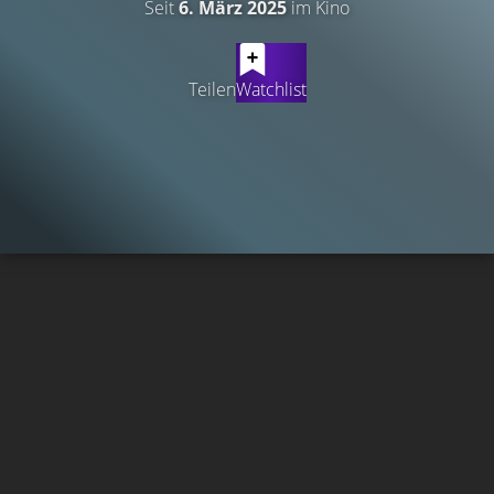
Seit
6. März 2025
im Kino
Teilen
Watchlist