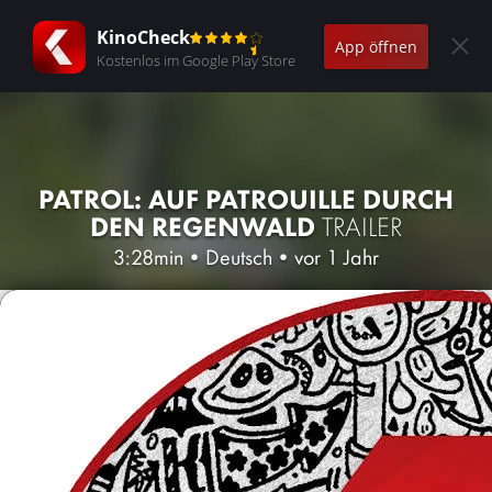
KinoCheck
App öffnen
Kostenlos im Google Play Store
PATROL: AUF PATROUILLE DURCH
DEN REGENWALD
TRAILER
3:28min
•
Deutsch
•
vor 1 Jahr