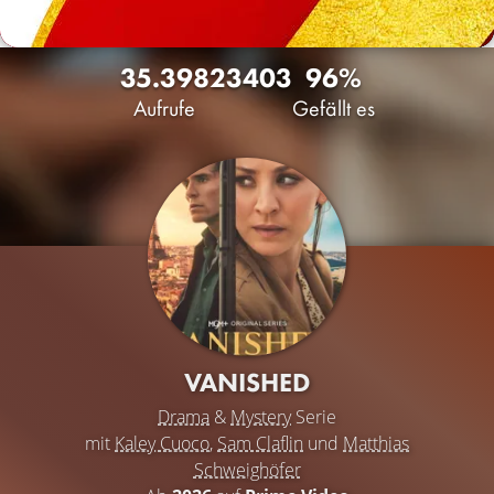
35.398
23
403
96%
Aufrufe
Gefällt es
VANISHED
Drama
&
Mystery
Serie
mit
Kaley Cuoco
,
Sam Claflin
und
Matthias
Schweighöfer