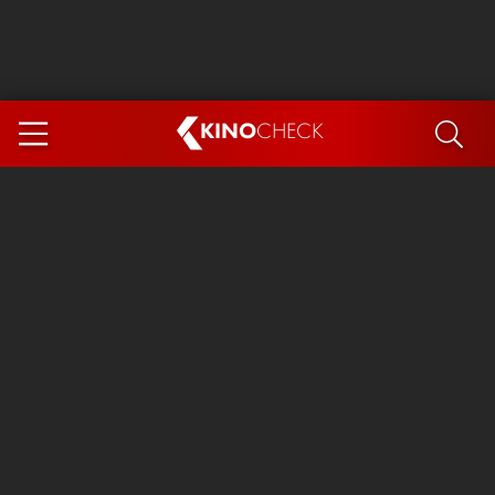
KINO
CHECK
App
DEMNÄCHST IM KINO
Steckerlfischfiasko
Ice Cream Man
Das Ende der Sterne
Exit 8
You, Me & Italy
Marsupilami