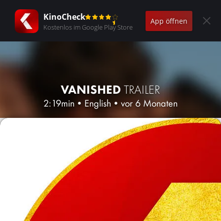
KinoCheck
App öffnen
Kostenlos im Google Play Store
VANISHED
TRAILER
2:19min
•
English
•
vor 6 Monaten