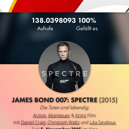
138.039
80
93
100%
Aufrufe
Gefällt es
JAMES BOND 007: SPECTRE
(2015)
Die Toten sind lebendig.
Action
,
Abenteuer
&
Krimi
Film
mit
Daniel Craig
,
Christoph Waltz
und
Léa Seydoux