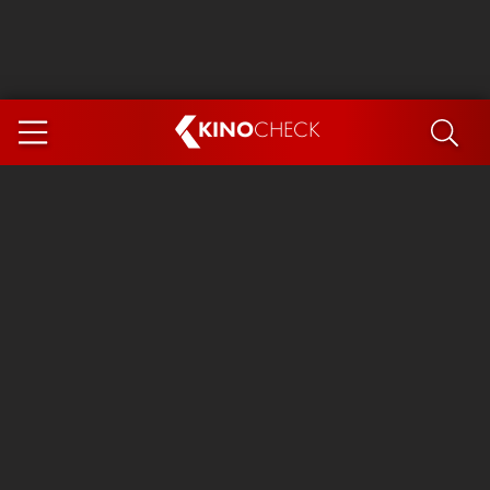
KINO
CHECK
App
DEMNÄCHST IM KINO
Steckerlfischfiasko
The Invite
Ice Cream Man
Das Ende der Sterne
Exit 8
You, Me & Italy