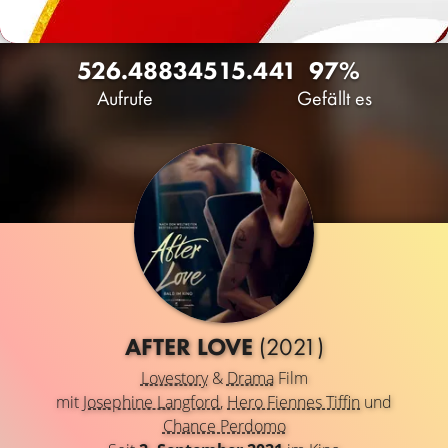
526.488
345
15.441
97%
Aufrufe
Gefällt es
AFTER LOVE
(2021)
Lovestory
&
Drama
Film
mit
Josephine Langford
,
Hero Fiennes Tiffin
und
Chance Perdomo