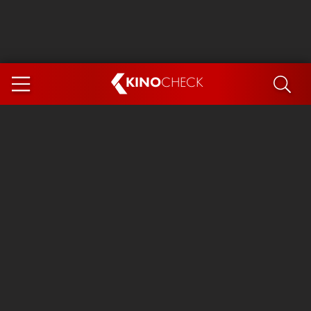
KINO
CHECK
App
DEMNÄCHST IM KINO
Steckerlfischfiasko
Ice Cream Man
Das Ende der Sterne
Exit 8
You, Me & Italy
Marsupilami