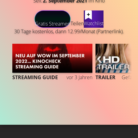
Seit
2. September 2021
im Kino
LATEST CONTENT
Teilen
Watchlist
Gratis Streamen
30 Tage kostenlos, dann 12.99/Monat (Partnerlink).
NEU AUF WOW IM SEPTEMBER
2022... KINOCHECK
STREAMING GUIDE
6
STREAMING GUIDE
vor 3 Jahren
TRAILER
Gefällt