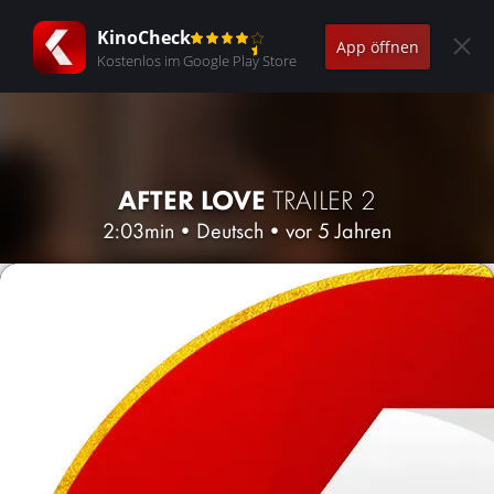
KinoCheck
App öffnen
Kostenlos im Google Play Store
AFTER LOVE
TRAILER 2
2:03min
•
Deutsch
•
vor 5 Jahren