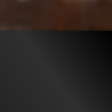
484.2K
99%
2:37
198.2K
TRAILER 2
Gefällt
99%
von
484.243
TRAILER
Gefällt
97%