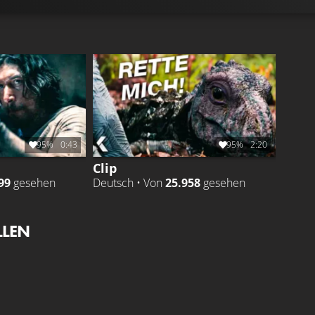
95%
0:43
95%
2:20
Clip
99
gesehen
Deutsch • Von
25.958
gesehen
LLEN