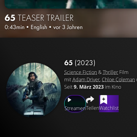
65
TEASER TRAILER
0:43min
•
English
•
vor 3 Jahren
65
(2023)
Science Fiction
&
Thriller
Film
mit
Adam Driver
,
Chloe Coleman
Seit
9. März 2023
im Kino
Teilen
Watchlist
Streamen