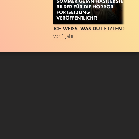
OMMER GETAN HAST: ERSTE B
ILDER FÜR DIE HORROR-F
ORTSETZUNG V
ERÖFFENTLICHT!
ICH WEISS, WAS DU LETZTEN SOMMER GETAN HAST
vor 1 Jahr