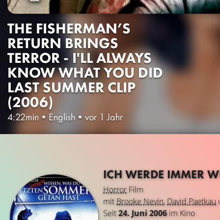
THE FISHERMAN’S
RETURN BRINGS
TERROR - I'LL ALWAYS
KNOW WHAT YOU DID
LAST SUMMER CLIP
(2006)
4:22min
•
English
•
vor 1 Jahr
ICH WERDE IMMER W
Horror
Film
mit
Brooke Nevin
,
David Paetkau
Seit
24. Juni 2006
im Kino