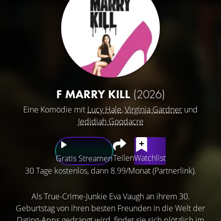
F MARRY KILL
(2026)
Eine Komödie mit
Lucy Hale
,
Virginia Gardner
und
Jedidiah Goodacre
Teilen
Watchlist
Gratis Streamen
30 Tage kostenlos, dann 8.99/Monat (Partnerlink).
Als True-Crime-Junkie Eva Vaugh an ihrem 30.
Geburtstag von ihren besten Freunden in die Welt der
Dating-Apps gedrängt wird, findet sie sich plötzlich im