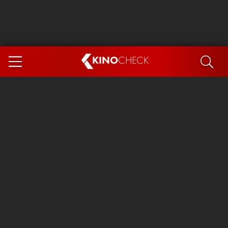
KINO
CHECK
App
DEMNÄCHST IM KINO
Steckerlfischfiasko
Ice Cream Man
Das Ende der Sterne
Exit 8
You, Me & Italy
Marsupilami