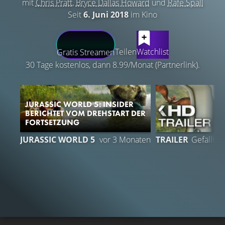
mit
Chris Pratt
,
Bryce Dallas Howard
und
Rafe Spall
Seit
6. Juni 2018
im Kino
LATEST CONTENT
Teilen
Watchlist
Gratis Streamen
30 Tage kostenlos, dann 8.99/Monat (Partnerlink).
JURASSIC WORLD 5: INSIDER
BERICHTET VOM DREHSTART DER
FORTSETZUNG
JURASSIC WORLD 5
vor 3 Monaten
TRAILER
Gefällt
9