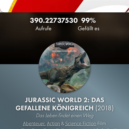
390.227
375
30
99%
Aufrufe
Gefällt es
JURASSIC WORLD 2: DAS
GEFALLENE KÖNIGREICH
(2018)
Das Leben findet einen Weg
Abenteuer
,
Action
&
Science Fiction
Film