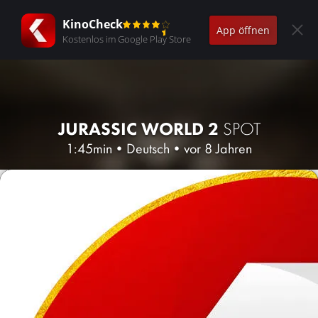
KinoCheck
App öffnen
Kostenlos im Google Play Store
JURASSIC WORLD 2
SPOT
1:45min
•
Deutsch
•
vor 8 Jahren