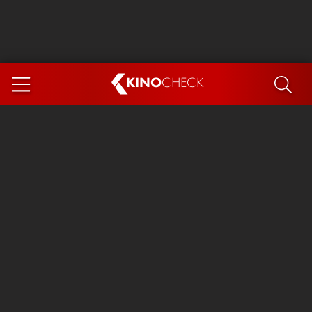
KINO
CHECK
App
DEMNÄCHST IM KINO
Steckerlfischfiasko
The Invite
Ice Cream Man
Das Ende der Sterne
Exit 8
You, Me & Italy