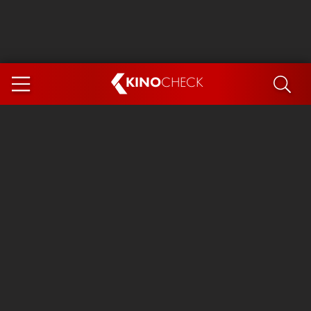
KINO
CHECK
App
DEMNÄCHST IM KINO
Steckerlfischfiasko
Ice Cream Man
Das Ende der Sterne
Exit 8
You, Me & Italy
Marsupilami