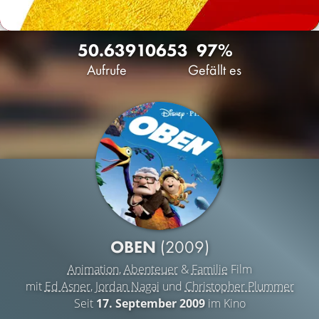
50.639
10
653
97%
Aufrufe
Gefällt es
OBEN
(2009)
Animation
,
Abenteuer
&
Familie
Film
mit
Ed Asner
,
Jordan Nagai
und
Christopher Plummer
Seit
17. September 2009
im Kino