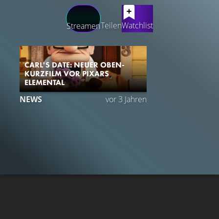
LATEST CONTENT
Teilen
Watchlist
Streamen
CARL'S DATE: NEUER OBEN-
KURZFILM VOR PIXARS
ELEMENTAL
NEWS
vor 3 Jahren