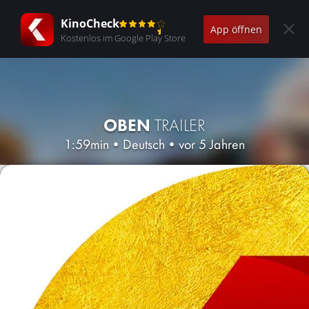
KinoCheck
App öffnen
Kostenlos im Google Play Store
OBEN
TRAILER
1:59min
•
Deutsch
•
vor 5 Jahren