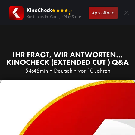
KinoCheck
App öffnen
Kostenlos im Google Play Store
IHR FRAGT, WIR ANTWORTEN…
KINOCHECK (EXTENDED CUT ) Q&A
54:45min
•
Deutsch
•
vor 10 Jahren