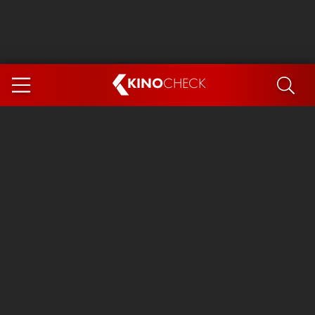
KINO
CHECK
App
DEMNÄCHST IM KINO
Steckerlfischfiasko
Ice Cream Man
Das Ende der Sterne
Exit 8
You, Me & Italy
Marsupilami