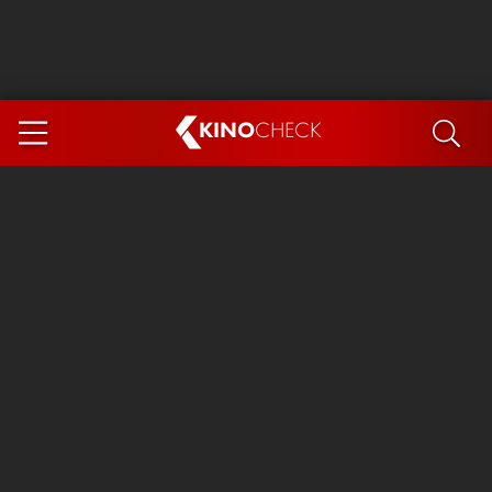
KINO
CHECK
App
DEMNÄCHST IM KINO
Steckerlfischfiasko
Ice Cream Man
Das Ende der Sterne
Exit 8
You, Me & Italy
Marsupilami