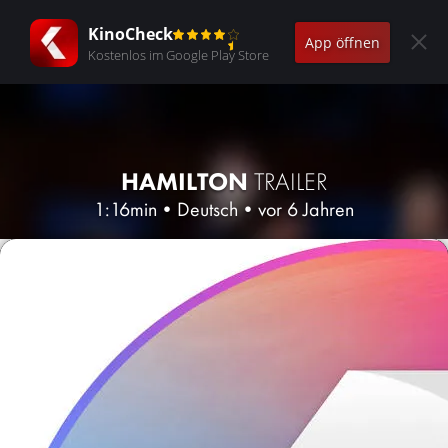
KinoCheck
App öffnen
Kostenlos im Google Play Store
HAMILTON
TRAILER
1:16min
•
Deutsch
•
vor 6 Jahren