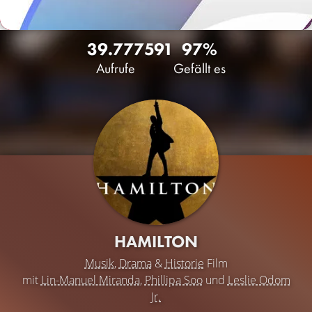
39.777
591
97%
Aufrufe
Gefällt es
HAMILTON
Musik
,
Drama
&
Historie
Film
mit
Lin-Manuel Miranda
,
Phillipa Soo
und
Leslie Odom
Jr.