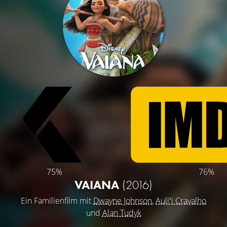
75%
76%
VAIANA
(2016)
Ein Familienfilm mit
Dwayne Johnson
,
Auliʻi Cravalho
und
Alan Tudyk