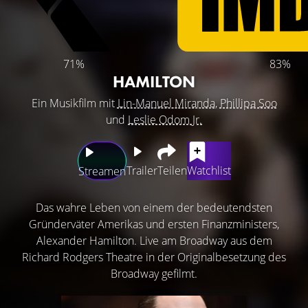
71%
83%
HAMILTON
Ein Musikfilm mit
Lin-Manuel Miranda
,
Phillipa Soo
und
Leslie Odom Jr.
Trailer
Teilen
Watchlist
Streamen
Das wahre Leben von einem der bedeutendsten
Gründerväter Amerikas und ersten Finanzministers,
Alexander Hamilton. Live am Broadway aus dem
Richard Rodgers Theatre in der Originalbesetzung des
Broadway gefilmt.