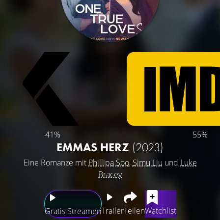
41%
55%
EMMAS HERZ
(2023)
Eine Romanze mit
Phillipa Soo
,
Simu Liu
und
Luke
Bracey
Trailer
Teilen
Watchlist
Gratis Streamen