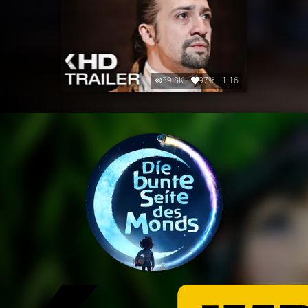
39.8K
97%
1:16