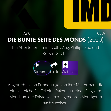
72%
63%
DIE BUNTE SEITE DES MONDS
(2020)
Ein Abenteuerfilm mit
Cathy Ang
,
Phillipa Soo
und
Robert G. Chiu
Teilen
Watchlist
Streamen
Angetrieben von Erinnerungen an ihre Mutter baut die
einfallsreiche Fei Fei eine Rakete für einen Flug zum
Mond, um die Existenz einer legendären Mondgöttin
nachzuweisen.