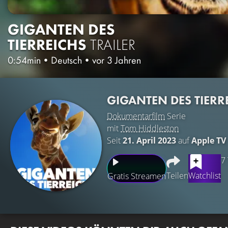
GIGANTEN DES
TIERREICHS
TRAILER
0:54min
•
Deutsch
•
vor 3 Jahren
GIGANTEN DES TIERR
Dokumentarfilm
Serie
mit
Tom Hiddleston
Seit
21. April 2023
auf
Apple TV
7
Teilen
Watchlist
Gratis Streamen