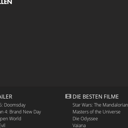
LLEN
AILER
DIE BESTEN FILME
 5: Doomsday
Star Wars: The Mandaloria
n 4: Brand New Day
Masters of the Universe
Open World
Die Odyssee
vil
Vaiana