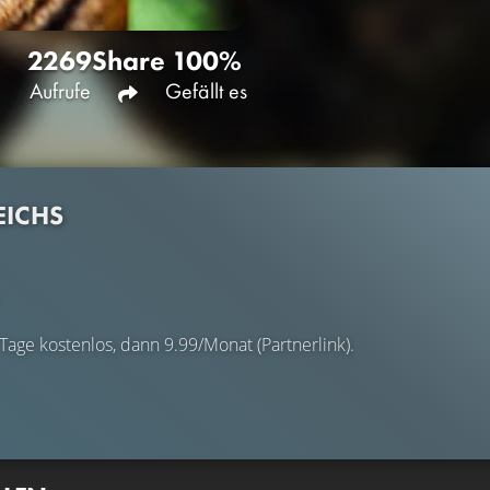
2269
Share
100%
Aufrufe
Gefällt es
EICHS
 Tage kostenlos, dann 9.99/Monat (Partnerlink).