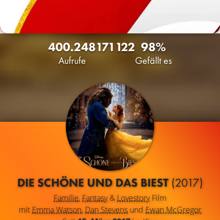
400.248
171
122
98%
Aufrufe
Gefällt es
DIE SCHÖNE UND DAS BIEST
(2017)
Familie
,
Fantasy
&
Lovestory
Film
mit
Emma Watson
,
Dan Stevens
und
Ewan McGregor