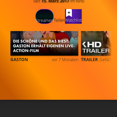
Seit
15. März 2017
im Kino
LATEST CONTENT
Teilen
Watchlist
Streamen
DIE SCHÖNE UND DAS BIEST:
GASTON ERHÄLT EIGENEN LIVE-
ACTION-FILM
GASTON
vor 7 Monaten
TRAILER
Gefällt
9