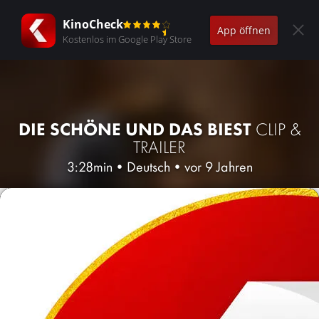
KinoCheck
App öffnen
Kostenlos im Google Play Store
DIE SCHÖNE UND DAS BIEST
CLIP &
TRAILER
3:28min
•
Deutsch
•
vor 9 Jahren