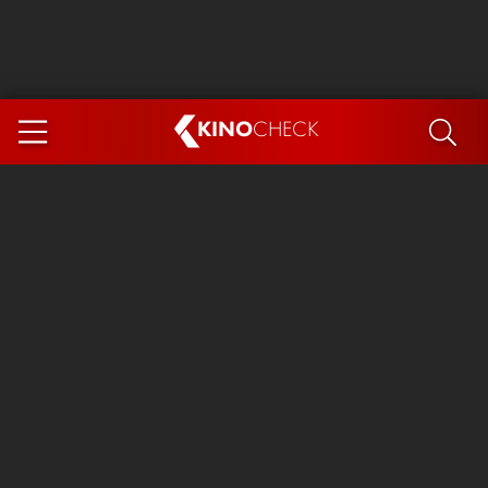
KINO
CHECK
App
DEMNÄCHST IM KINO
Steckerlfischfiasko
Ice Cream Man
Das Ende der Sterne
Exit 8
You, Me & Italy
Marsupilami