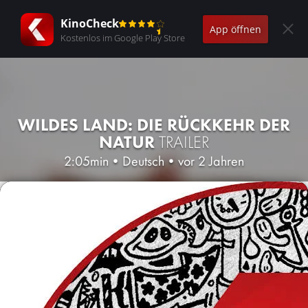
KinoCheck
App öffnen
Kostenlos im Google Play Store
WILDES LAND: DIE RÜCKKEHR DER
NATUR
TRAILER
2:05min
•
Deutsch
•
vor 2 Jahren