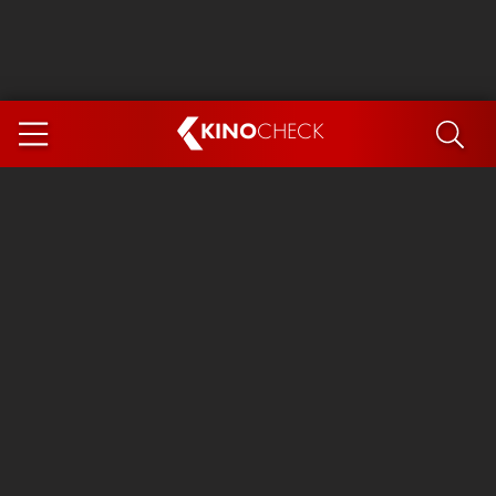
KINO
CHECK
App
DEMNÄCHST IM KINO
Steckerlfischfiasko
Ice Cream Man
Das Ende der Sterne
Exit 8
You, Me & Italy
Marsupilami