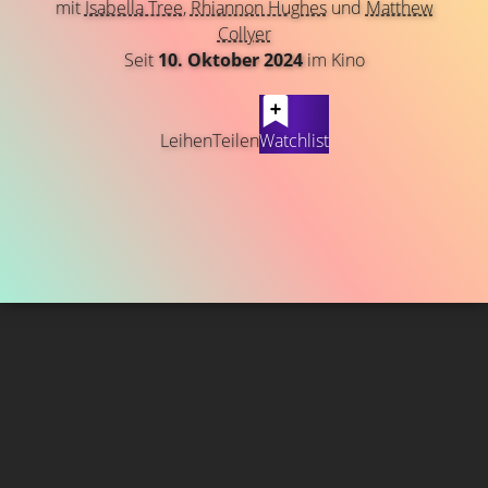
mit
Isabella Tree
,
Rhiannon Hughes
und
Matthew
Collyer
Seit
10. Oktober 2024
im Kino
Leihen
Teilen
Watchlist