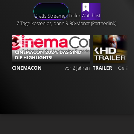
LATEST CONTENT
Teilen
Watchlist
Gratis Streamen
7 Tage kostenlos, dann 9.98/Monat (Partnerlink).
CINEMACON 2024: DAS SIND
DIE HIGHLIGHTS!
1
CINEMACON
vor 2 Jahren
TRAILER
Gefällt