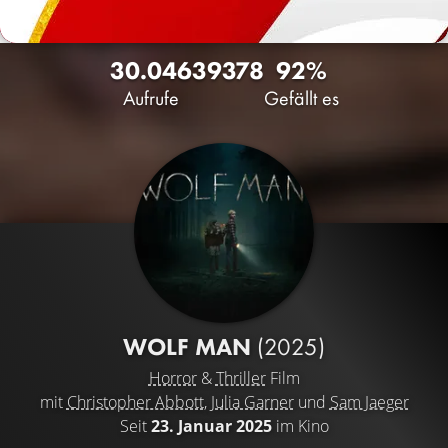
30.046
39
378
92%
Aufrufe
Gefällt es
WOLF MAN
(2025)
Horror
&
Thriller
Film
mit
Christopher Abbott
,
Julia Garner
und
Sam Jaeger
Seit
23. Januar 2025
im Kino