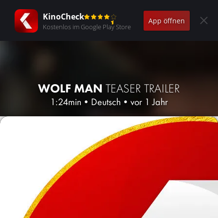
KinoCheck
App öffnen
Kostenlos im Google Play Store
WOLF MAN
TEASER TRAILER
1:24min
•
Deutsch
•
vor 1 Jahr