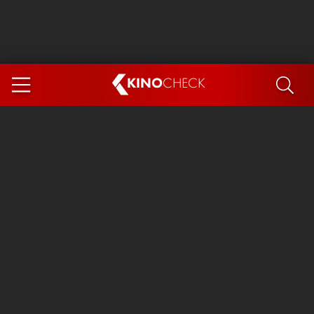
KINO
CHECK
App
DEMNÄCHST IM KINO
Steckerlfischfiasko
Ice Cream Man
Das Ende der Sterne
Exit 8
You, Me & Italy
Marsupilami