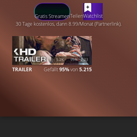
LATEST CONTENT
Teilen
Watchlist
Gratis Streamen
30 Tage kostenlos, dann 8.99/Monat (Partnerlink).
5.2K
95%
2:23
TRAILER
Gefällt
95%
von
5.215