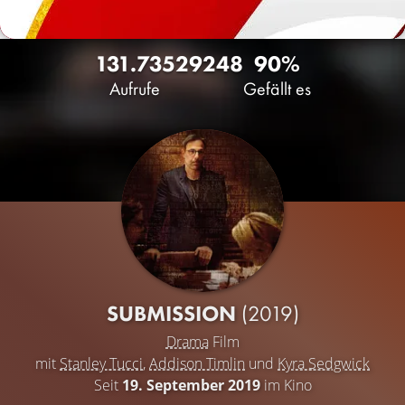
131.735
29
248
90%
Aufrufe
Gefällt es
SUBMISSION
(2019)
Drama
Film
mit
Stanley Tucci
,
Addison Timlin
und
Kyra Sedgwick
Seit
19. September 2019
im Kino