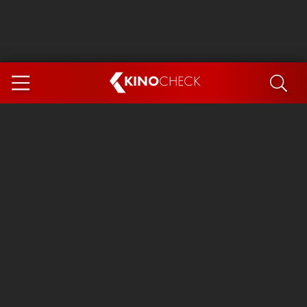
KINO
CHECK
App
DEMNÄCHST IM KINO
Steckerlfischfiasko
Ice Cream Man
Das Ende der Sterne
Exit 8
You, Me & Italy
Marsupilami