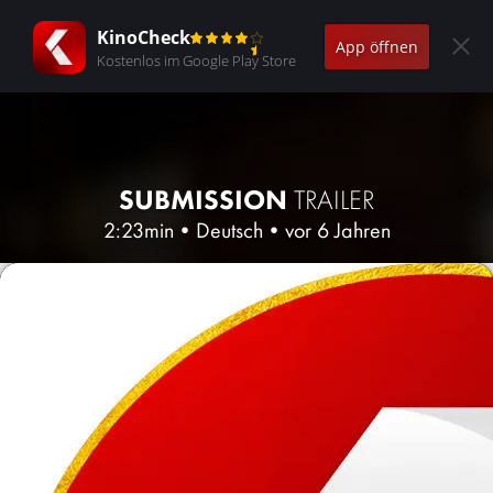
KinoCheck
App öffnen
Kostenlos im Google Play Store
SUBMISSION
TRAILER
2:23min
•
Deutsch
•
vor 6 Jahren