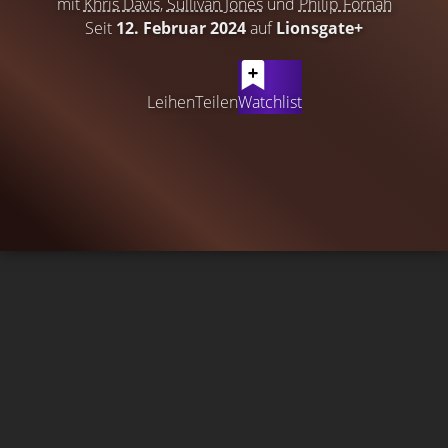
mit
Khris Davis
,
Sullivan Jones
und
Philip Fornah
Seit
12. Februar 2024
auf
Lionsgate+
Leihen
Teilen
Watchlist