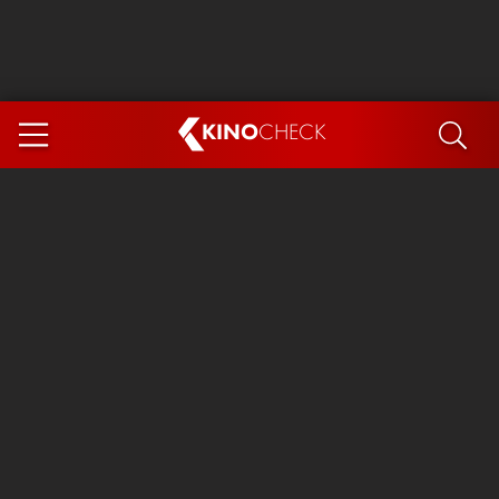
KINO
CHECK
App
DEMNÄCHST IM KINO
Steckerlfischfiasko
The Invite
Ice Cream Man
Das Ende der Sterne
Exit 8
You, Me & Italy