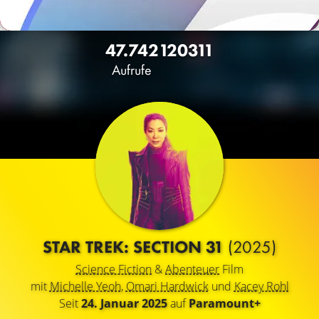
47.742
120
311
Aufrufe
STAR TREK: SECTION 31
(2025)
Science Fiction
&
Abenteuer
Film
mit
Michelle Yeoh
,
Omari Hardwick
und
Kacey Rohl
Seit
24. Januar 2025
auf
Paramount+