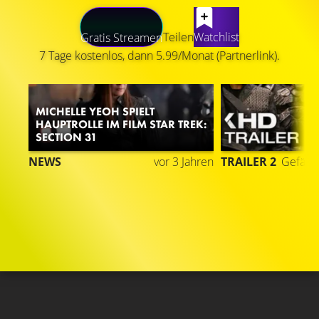
LATEST CONTENT
Teilen
Watchlist
Gratis Streamen
7 Tage kostenlos, dann 5.99/Monat (Partnerlink).
MICHELLE YEOH SPIELT
HAUPTROLLE IM FILM STAR TREK:
SECTION 31
1
NEWS
vor 3 Jahren
TRAILER 2
Gefällt