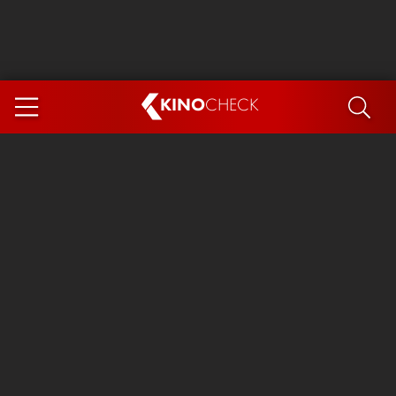
KINO
CHECK
App
DEMNÄCHST IM KINO
Steckerlfischfiasko
Ice Cream Man
Das Ende der Sterne
Exit 8
You, Me & Italy
Marsupilami