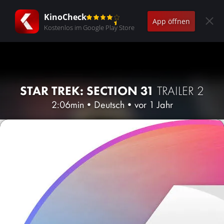
KinoCheck
App öffnen
Kostenlos im Google Play Store
STAR TREK: SECTION 31
TRAILER 2
2:06min
•
Deutsch
•
vor 1 Jahr