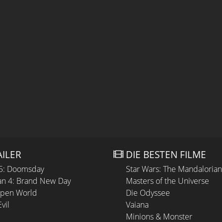
AILER
DIE BESTEN FILME
 5: Doomsday
Star Wars: The Mandaloria
n 4: Brand New Day
Masters of the Universe
Open World
Die Odyssee
vil
Vaiana
Minions & Monster