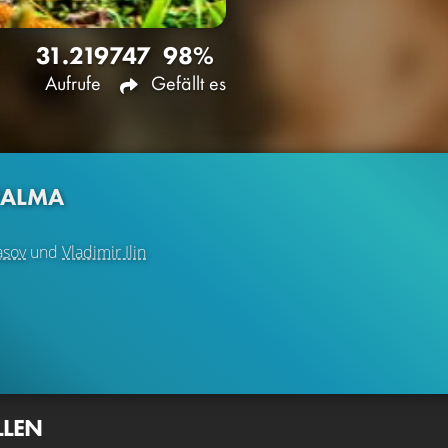
31.219
747
98%
Aufrufe
Gefällt es
PALMA
asov
und
Vladimir Ilin
LLEN