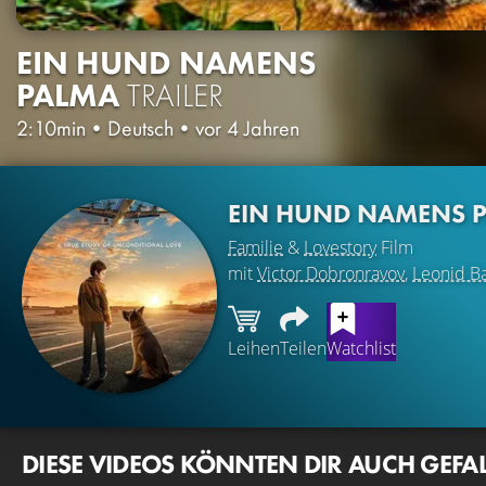
EIN HUND NAMENS
PALMA
TRAILER
2:10min
•
Deutsch
•
vor 4 Jahren
EIN HUND NAMENS 
Familie
&
Lovestory
Film
mit
Victor Dobronravov
,
Leonid B
Leihen
Teilen
Watchlist
DIESE VIDEOS KÖNNTEN DIR AUCH GEFA