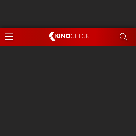
KINO
CHECK
App
DEMNÄCHST IM KINO
Steckerlfischfiasko
Ice Cream Man
Das Ende der Sterne
Exit 8
You, Me & Italy
Marsupilami