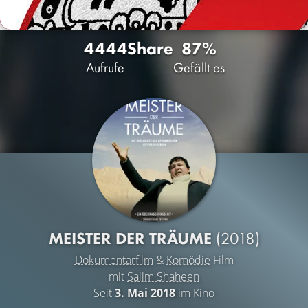
4444
Share
87%
Aufrufe
Gefällt es
MEISTER DER TRÄUME
(2018)
Dokumentarfilm
&
Komödie
Film
mit
Salim Shaheen
Seit
3. Mai 2018
im Kino