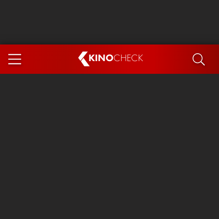
KINO
CHECK
App
DEMNÄCHST IM KINO
Steckerlfischfiasko
Ice Cream Man
Das Ende der Sterne
Exit 8
You, Me & Italy
Marsupilami