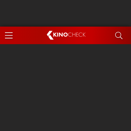
KINO
CHECK
App
DEMNÄCHST IM KINO
Steckerlfischfiasko
Ice Cream Man
Das Ende der Sterne
Exit 8
You, Me & Italy
Marsupilami