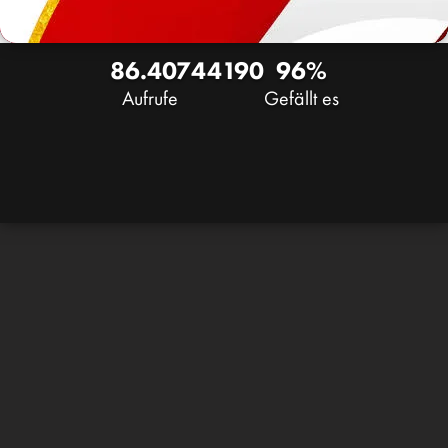
86.407
44
190
96%
Aufrufe
Gefällt es