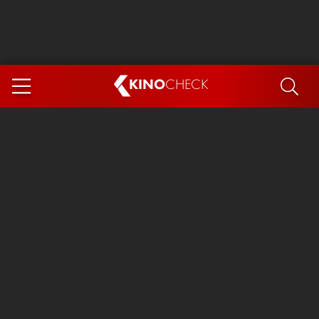
KINO
CHECK
App
DEMNÄCHST IM KINO
Steckerlfischfiasko
Ice Cream Man
Das Ende der Sterne
Exit 8
You, Me & Italy
Marsupilami