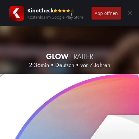
KinoCheck
App öffnen
Kostenlos im Google Play Store
GLOW
TRAILER
2:36min
•
Deutsch
•
vor 7 Jahren