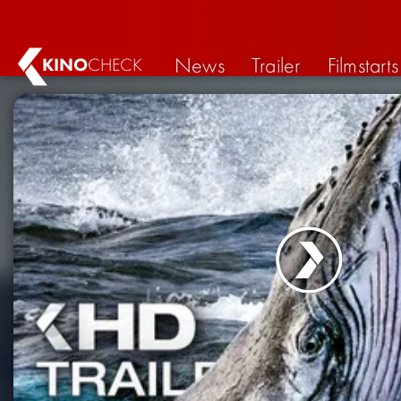
News
Trailer
Filmstarts
KINO
CHECK