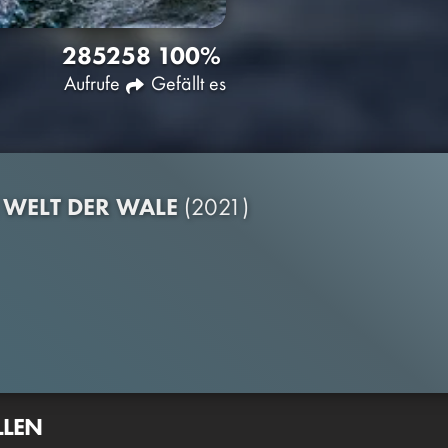
2852
58
100%
Aufrufe
Gefällt es
 WELT DER WALE
(2021)
LLEN