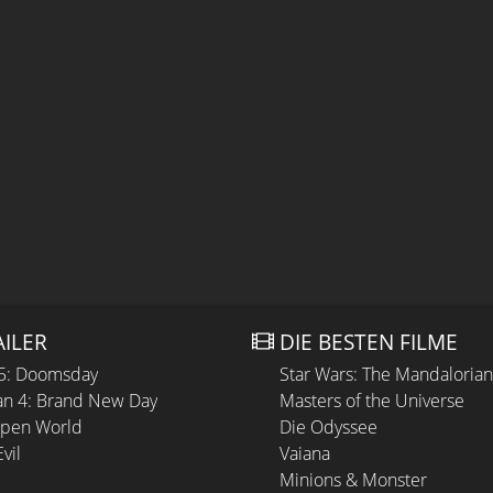
AILER
DIE BESTEN FILME
 5: Doomsday
Star Wars: The Mandaloria
n 4: Brand New Day
Masters of the Universe
Open World
Die Odyssee
vil
Vaiana
Minions & Monster