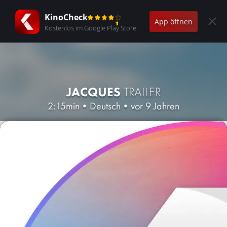
KinoCheck
App öffnen
Kostenlos im Google Play Store
JACQUES
TRAILER
2:15min
•
Deutsch
•
vor 9 Jahren