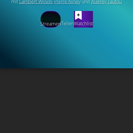
mit
Lambert Wilson
,
Pierre Niney
und
Audrey Tautou
Teilen
Watchlist
Streamen