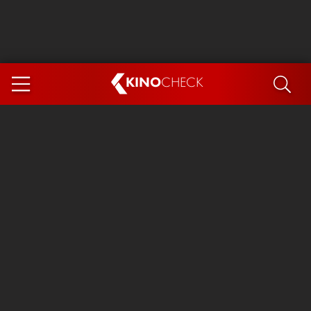
KINO
CHECK
App
DEMNÄCHST IM KINO
Steckerlfischfiasko
Ice Cream Man
Das Ende der Sterne
Exit 8
You, Me & Italy
Marsupilami