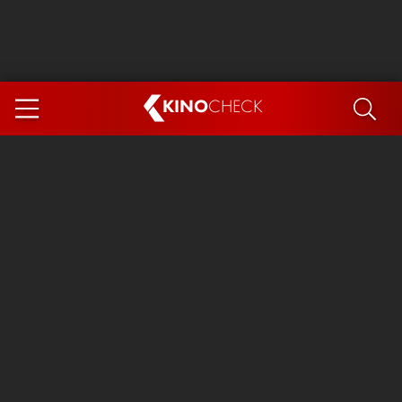
KINO
CHECK
App
DEMNÄCHST IM KINO
Steckerlfischfiasko
Ice Cream Man
Das Ende der Sterne
Exit 8
You, Me & Italy
Marsupilami