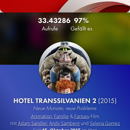
33.432
86
97%
Aufrufe
Gefällt es
HOTEL TRANSSILVANIEN 2
(2015)
Neue Monster, neue Probleme.
Animation
,
Familie
&
Fantasy
Film
mit
Adam Sandler
,
Andy Samberg
und
Selena Gomez