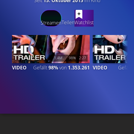
Seit
15. Oktober 2015
im Kino
LATEST CONTENT
Teilen
Watchlist
Streamen
1.4M
98%
2:27
VIDEO
Gefällt
98%
von
1.353.261
VIDEO
Gefällt