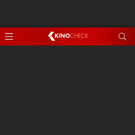
KINO
CHECK
App
DEMNÄCHST IM KINO
Steckerlfischfiasko
Ice Cream Man
Das Ende der Sterne
Exit 8
You, Me & Italy
Marsupilami