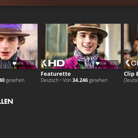
98%
9:58
95%
4:21
Featurette
Clip 
40
gesehen
Deutsch • Von
34.246
gesehen
Deuts
LLEN