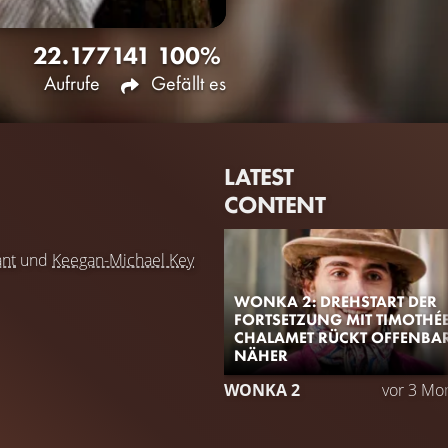
22.177
141
100%
Aufrufe
Gefällt es
LATEST
CONTENT
nt
und
Keegan-Michael Key
WONKA 2: DREHSTART DER
FORTSETZUNG MIT TIMOTHÉ
CHALAMET RÜCKT OFFENBA
NÄHER
WONKA 2
vor 3 Mo