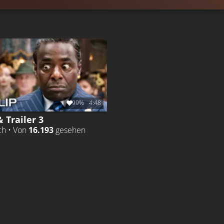
99%
4:48
& Trailer 3
ch • Von
16.193
gesehen