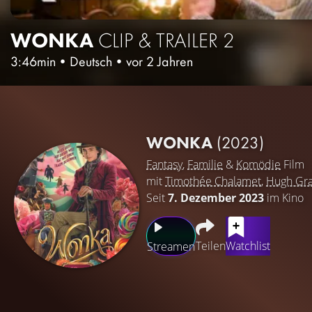
WONKA
CLIP & TRAILER 2
3:46min
•
Deutsch
•
vor 2 Jahren
WONKA
(2023)
Fantasy
,
Familie
&
Komödie
Film
mit
Timothée Chalamet
,
Hugh Gra
Seit
7. Dezember 2023
im Kino
Teilen
Watchlist
Streamen