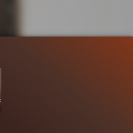
E
R
963.4K
97%
2:38
naten
TRAILER
Gefällt
97%
von
963.444
TRAILER 2
Gefäll