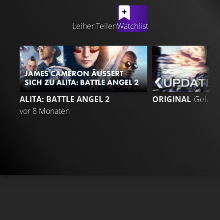
LATEST CONTENT
Leihen
Teilen
Watchlist
JAMES CAMERON ÄUSSERT S
ICH ZU ALITA: BATTLE ANGEL 2
2
ALITA: BATTLE ANGEL 2
ORIGINAL
Gefällt
vor 8 Monaten