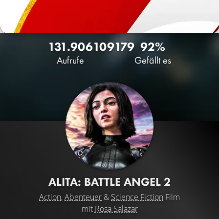
131.906
109
179
92%
Aufrufe
Gefällt es
ALITA: BATTLE ANGEL 2
Action
,
Abenteuer
&
Science Fiction
Film
mit
Rosa Salazar