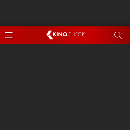
KINO
CHECK
App
DEMNÄCHST IM KINO
Steckerlfischfiasko
Ice Cream Man
Das Ende der Sterne
Exit 8
You, Me & Italy
Marsupilami