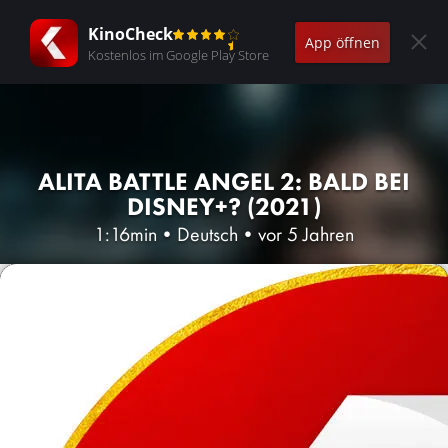
KinoCheck
App öffnen
Kostenlos im Google Play Store
ALITA BATTLE ANGEL 2: BALD BEI
DISNEY+? (2021)
1:16min
•
Deutsch
•
vor 5 Jahren