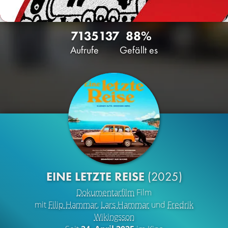
7135
137
88%
Aufrufe
Gefällt es
EINE LETZTE REISE
(2025)
Dokumentarfilm
Film
mit
Filip Hammar
,
Lars Hammar
und
Fredrik
Wikingsson