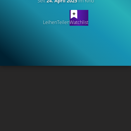
Seit
24. April 2025
im Kino
Leihen
Teilen
Watchlist