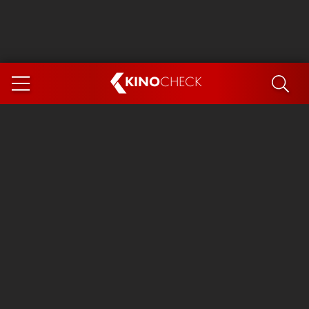
KINO
CHECK
App
DEMNÄCHST IM KINO
Steckerlfischfiasko
Ice Cream Man
Das Ende der Sterne
Exit 8
You, Me & Italy
Marsupilami