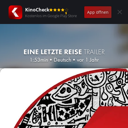
KinoCheck
App öffnen
Kostenlos im Google Play Store
EINE LETZTE REISE
TRAILER
1:53min
•
Deutsch
•
vor 1 Jahr