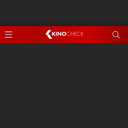
KINO
CHECK
App
DEMNÄCHST IM KINO
Steckerlfischfiasko
Ice Cream Man
Das Ende der Sterne
Exit 8
You, Me & Italy
Marsupilami