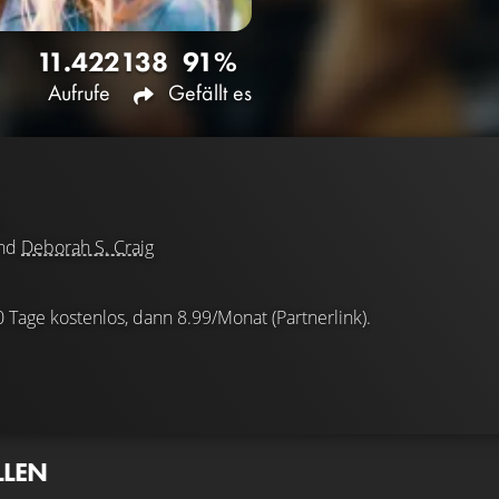
11.422
138
91%
Aufrufe
Gefällt es
nd
Deborah S. Craig
0 Tage kostenlos, dann 8.99/Monat (Partnerlink).
LLEN