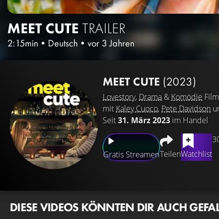
MEET CUTE
TRAILER
2:15min
•
Deutsch
•
vor 3 Jahren
MEET CUTE
(2023)
Lovestory
,
Drama
&
Komödie
Film
mit
Kaley Cuoco
,
Pete Davidson
u
Seit
31. März 2023
im Handel
3
Teilen
Watchlist
Gratis Streamen
DIESE VIDEOS KÖNNTEN DIR AUCH GEFA