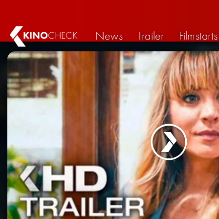
News
Trailer
Filmstarts
KINO
CHECK