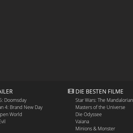
AILER
DIE BESTEN FILME
 5: Doomsday
Star Wars: The Mandaloria
n 4: Brand New Day
Masters of the Universe
Open World
Die Odyssee
vil
Vaiana
Minions & Monster