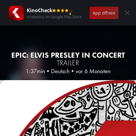
KinoCheck
App öffnen
Kostenlos im Google Play Store
EPIC: ELVIS PRESLEY IN CONCERT
TRAILER
1:37min
•
Deutsch
•
vor 6 Monaten