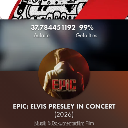
37.784
45
1192
99%
Aufrufe
Gefällt es
EPIC: ELVIS PRESLEY IN CONCERT
(2026)
Musik
&
Dokumentarfilm
Film