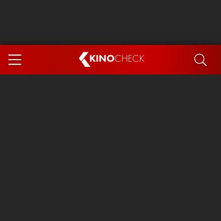
KINO
CHECK
App
DEMNÄCHST IM KINO
Steckerlfischfiasko
Ice Cream Man
Das Ende der Sterne
Exit 8
You, Me & Italy
Marsupilami