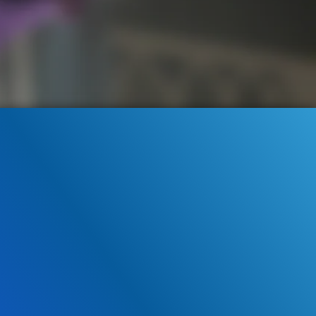
:29
.401