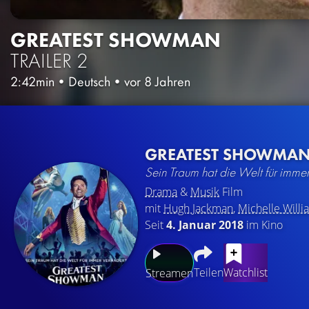
GREATEST SHOWMAN
TRAILER 2
2:42min
•
Deutsch
•
vor 8 Jahren
GREATEST SHOWMA
Sein Traum hat die Welt für immer
Drama
&
Musik
Film
mit
Hugh Jackman
,
Michelle Willi
Seit
4. Januar 2018
im Kino
Teilen
Watchlist
Streamen