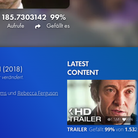
185.730
3142
99%
Aufrufe
Gefällt es
LATEST
N
(2018)
CONTENT
 verändert.
ams
und
Rebecca Ferguson
1.5M
99%
2
TRAILER
Gefällt
99%
von
1.532