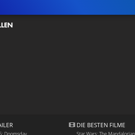
LLEN
AILER
DIE BESTEN FILME
 5: Doomsday
Star Wars: The Mandaloria