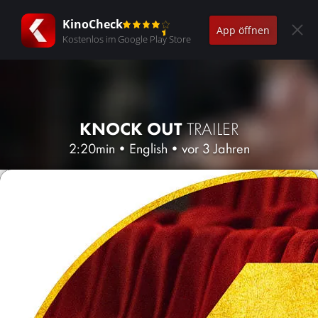
KinoCheck
App öffnen
Kostenlos im Google Play Store
KNOCK OUT
TRAILER
2:20min
•
English
•
vor 3 Jahren