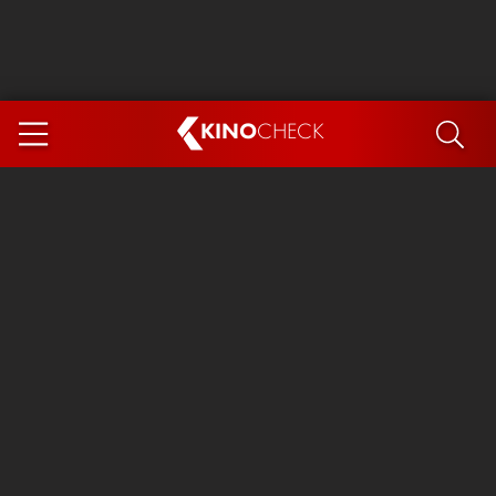
KINO
CHECK
App
DEMNÄCHST IM KINO
Steckerlfischfiasko
The Invite
Ice Cream Man
Das Ende der Sterne
Exit 8
You, Me & Italy