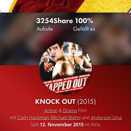
3254
Share
100%
Aufrufe
Gefällt es
KNOCK OUT
(2015)
Action
&
Drama
Film
mit
Cody Hackman
,
Michael Biehn
und
Anderson Silva
Seit
12. November 2015
im Kino