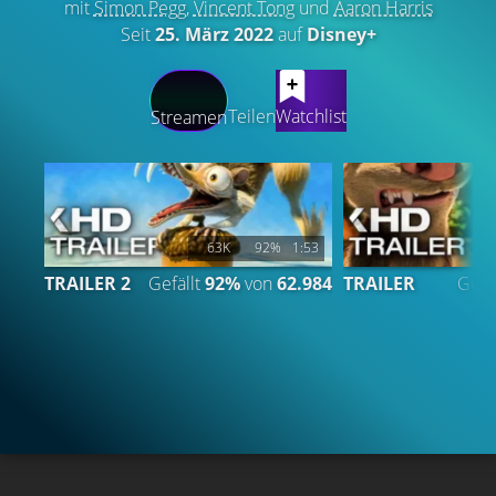
mit
Simon Pegg
,
Vincent Tong
und
Aaron Harris
Seit
25. März 2022
auf
Disney+
LATEST CONTENT
Teilen
Watchlist
Streamen
63K
92%
1:53
TRAILER 2
Gefällt
92%
von
62.984
TRAILER
Gefä