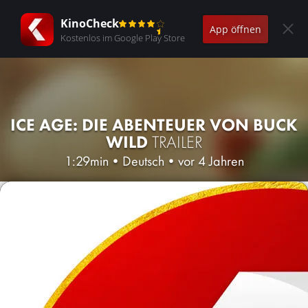
KinoCheck
App öffnen
Kostenlos im Google Play Store
ICE AGE: DIE ABENTEUER VON BUCK
WILD
TRAILER
1:29min
•
Deutsch
•
vor 4 Jahren