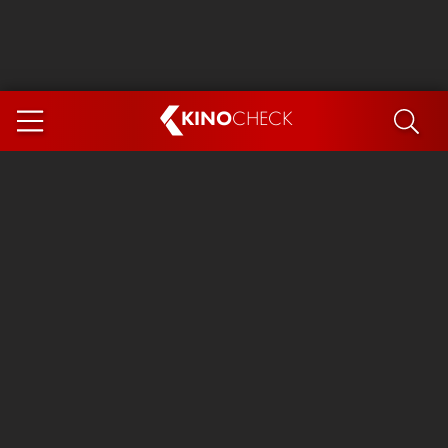
KINO
CHECK
App
DEMNÄCHST IM KINO
Steckerlfischfiasko
Ice Cream Man
Das Ende der Sterne
Exit 8
You, Me & Italy
Marsupilami