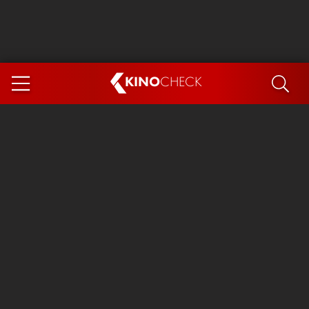
KINO
CHECK
App
DEMNÄCHST IM KINO
Steckerlfischfiasko
Ice Cream Man
Das Ende der Sterne
Exit 8
You, Me & Italy
Marsupilami