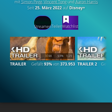
mit
Simon Pegg
,
Vincent Tong
und
Aaron Harris
Seit
25. März 2022
auf
Disney+
LATEST CONTENT
Teilen
Watchlist
Streamen
374K
93%
1:29
TRAILER
Gefällt
93%
von
373.953
TRAILER 2
Gefäll