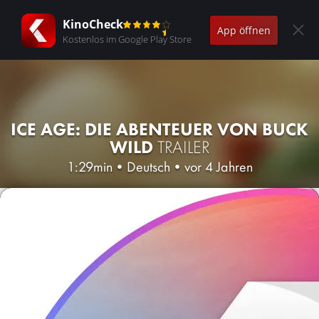
KinoCheck
App öffnen
Kostenlos im Google Play Store
ICE AGE: DIE ABENTEUER VON BUCK
WILD
TRAILER
1:29min
•
Deutsch
•
vor 4 Jahren